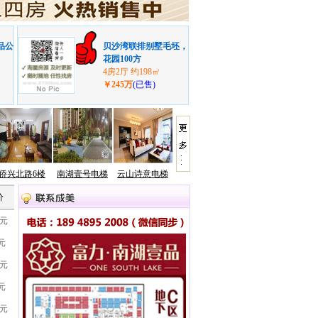
品公
贝沙湾联排别墅毛坯，
花园100方
4房2厅 约198㎡
￥245万
(已售)
侨兴北路6楼
南湖壹号电梯
云山诗意电梯
价
0元
8元
0元
4元
8元