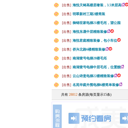
[出售]
海悦天铸高楼层奢装，3.5米层高
[出售]
明翠新村三期2楼简装
[出售]
御锦世家电梯21楼毛坯，望公园
[出售]
海悦东晟中层精致装修
[出售]
海悦君庭精致装修，包小车位
[出售]
侨兴北路6楼精致装修
[出售]
南湖壹号电梯28楼毛坯
[出售]
南湖壹号电梯中层毛坯，位置靓
[出售]
云山诗意电梯22楼精致装修
[出售]
名苑华庭外围电梯6楼简单装修
共有
28812
条房源(每页显示15条)