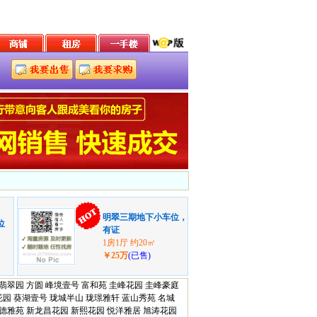
明翠三期地下小车位，
位
有证
1房1厅 约20㎡
￥25万
(已售)
翡翠园
方圆
峰境壹号
富和苑
圭峰花园
圭峰豪庭
花园
葵湖壹号
珑城半山
珑璟雅轩
蓝山秀苑
名城
德雅苑
新龙昌花园
新熙花园
悦洋雅居
旭涛花园