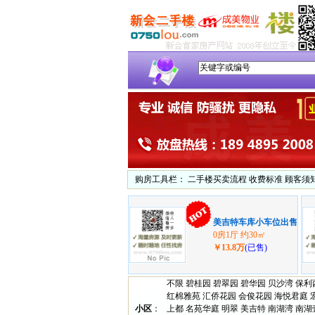
购房工具栏：
二手楼买卖流程
收费标准
顾客须
美吉特车库小车位出售
0房1厅 约30㎡
￥13.8万
(已售)
不限
碧桂园
碧翠园
碧华园
贝沙湾
保利
红棉雅苑
汇侨花园
会俊花园
海悦君庭
小区
：
上都
名苑华庭
明翠
美吉特
南湖湾
南湖