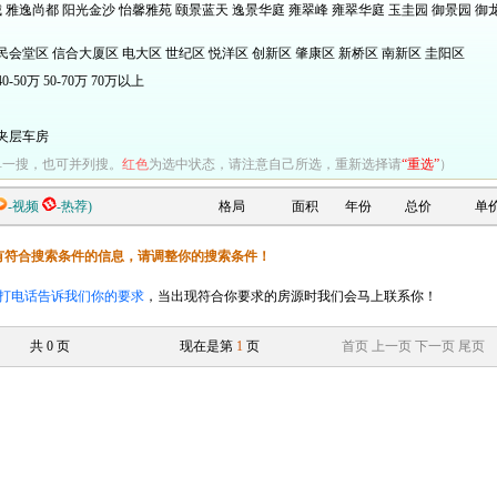
城
雅逸尚都
阳光金沙
怡馨雅苑
颐景蓝天
逸景华庭
雍翠峰
雍翠华庭
玉圭园
御景园
御
民会堂区
信合大厦区
电大区
世纪区
悦洋区
创新区
肇康区
新桥区
南新区
圭阳区
40-50万
50-70万
70万以上
夹层车房
单一搜，也可并列搜。
红色
为选中状态，请注意自己所选，重新选择请
“重选”
）
-视频
-热荐)
格局
面积
年份
总价
单
有符合搜索条件的信息，请调整你的搜索条件！
打电话告诉我们你的要求
，当出现符合你要求的房源时我们会马上联系你！
共
0
页
现在是第
1
页
首页
上一页
下一页
尾页