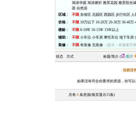
旭涛华庭
旭涛雅轩
雅景花园
雅景阳光
荟
自然居
区域
：
不限
东侯区
北园区
西园区
步行街区
人
价格
：
不限
10万以下
10-20万
20-30万
30-40万
楼龄
：
不限
0-10年
10-15年
15年以上
辅助
：
不限
小车位
小车房
摩托车位
地下车房
装修
：
不限
有装修
无装修
（提示：本搜索可
状态
方式
标题/简介
(
-图片
当前没
如果没有符合你要求的房源，你可以
共有
0
条房源(每页显示15条)