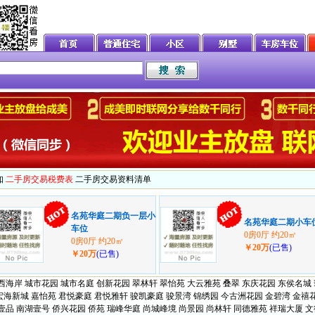
知
二手房交易税费表
二手房交易资料清单
名苑华庭二期负一层小
名苑华庭二期小车
车位
0房0厅 约20㎡
0房0厅 约20㎡
￥20万
(已售)
￥20万
(已售)
西海岸
城市花园
城市名庭
创新花园
翠林轩
翠怡苑
大云雅苑
叠翠
东庆花园
东侯名城
宏海新城
嘉怡苑
君悦豪庭
君悦雅轩
骏凯豪庭
骏景湾
锦绣园
今古洲花园
金碧湾
金禧
壹品
南湖壹号
侨兴花园
侨苑
瑞峰华庭
尚城峰境
尚景园
尚林轩
同德雅苑
祥瑞大厦
文