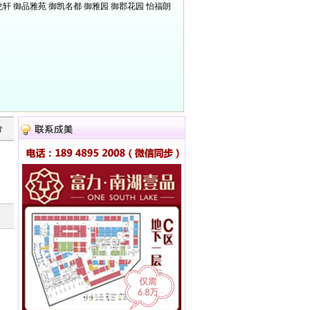
龙轩
御品雅苑
御凯名都
御雅园
御郡花园
怡福朗
价