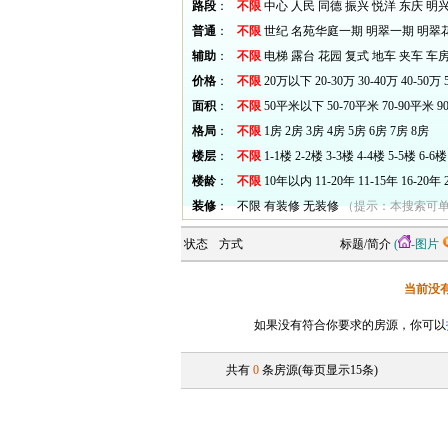
路段
：
不限
中心
人民
同德
振兴
悦洋
东庆
明
普通
：
不限
世纪
名苑华庭一期
明翠一期
明翠
辅助
：
不限
电梯
露台
花园
复式
地车
夹车
车
价格
：
不限
20万以下
20-30万
30-40万
40-50万
面积
：
不限
50平米以下
50-70平米
70-90平米
9
格局
：
不限
1房
2房
3房
4房
5房
6房
7房
8房
楼层
：
不限
1-1楼
2-2楼
3-3楼
4-4楼
5-5楼
6-6楼
楼龄
：
不限
10年以内
11-20年
11-15年
16-20年
装修
：
不限
有装修
无装修
（提示：本搜索可
状态
方式
标题/简介
(
-图片
当前没
如果没有符合你要求的房源，你可以
共有
0
条房源(每页显示15条)