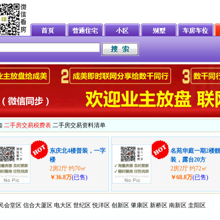
知
二手房交易税费表
二手房交易资料清单
东庆北4楼普装，一字
名苑华庭一期2楼
楼
装，露台20方
2房2厅 约70㎡
2房2厅 约72㎡
￥36.8万
(已售)
￥68.8万
(已售)
民会堂区
信合大厦区
电大区
世纪区
悦洋区
创新区
肇康区
新桥区
南新区
圭阳区