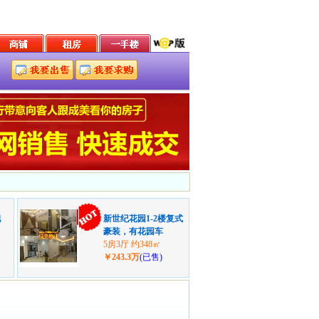
靓
新世纪花园1-2楼复式
豪装，有花园车
5房3厅 约348㎡
￥243.3万
(已售)