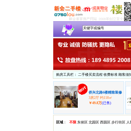
购房工具栏：
二手楼买卖流程
收费标准
顾客须
侨兴北路6楼精致装修
3房2厅 约118㎡
￥49.8万
(已售)
区域
：
不限
东侯区
北园区
西园区
步行街区
人