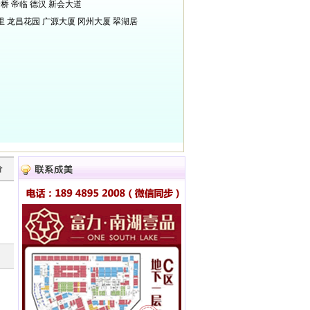
新桥
帝临
德汉
新会大道
里
龙昌花园
广源大厦
冈州大厦
翠湖居
价